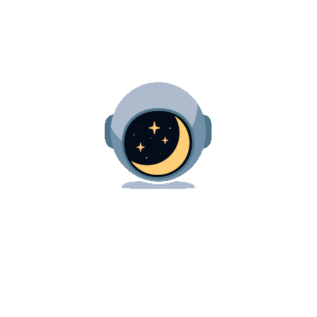
de
Gratuidade
Educação
Senac |
Jovem
Aprendiz
Educação