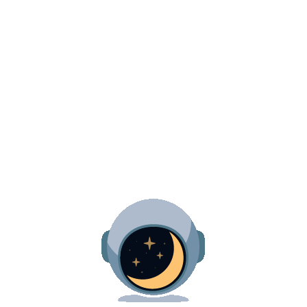
Outros
Japatê – convenção