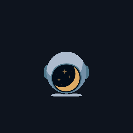
plicativo
Ilustração
Personagem
Publicitário
PROJETOS APENAS DO MESMO SEGMENTO 
ecnologia
Indústria
Saúde
Educação
Imobil