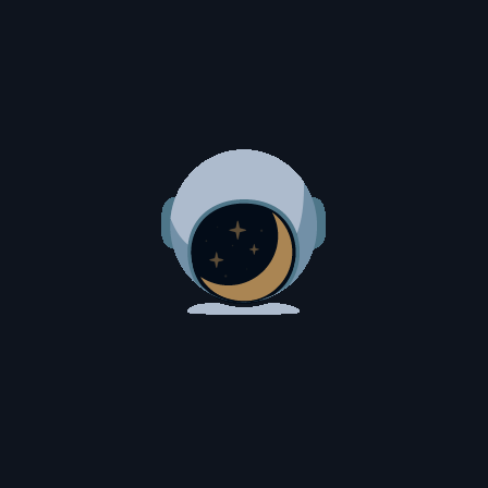
isismo?
Steto | Saú
Saúde